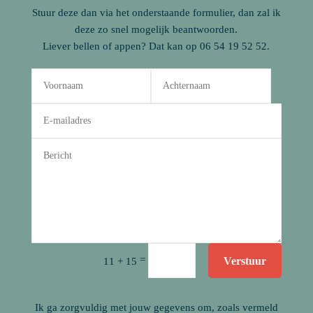
Stuur deze dan via het onderstaande formulier, dan zal ik
deze zo snel mogelijk beantwoorden.
Liever bellen of appen? Dat kan op 06 54 19 52 52.
Alternative:
=
Verstuur
11 + 15
Ik ga zorgvuldig met jouw gegevens om, zoals vermeld