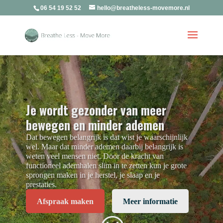
06 54 19 52 52
hello@breatheless-movemore.nl
Je wordt gezonder van meer
bewegen en minder ademen
Dat bewegen belangrijk is dat wist je waarschijnlijk
wel. Maar dat minder ademen daarbij belangrijk is
weten veel mensen niet. Door de kracht van
functioneel ademhalen slim in te zetten kun je grote
sprongen maken in je herstel, je slaap en je
prestaties.
Afspraak maken
Meer informatie